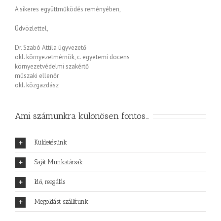
A sikeres együttműködés reményében,
Üdvözlettel,
Dr. Szabó Attila ügyvezető
okl. környezetmérnök, c. egyetemi docens
környezetvédelmi szakértő
műszaki ellenőr
okl. közgazdász
Ami számunkra különösen fontos…
Küldetésünk
Saját Munkatársak
Idő, reagálás
Megoldást szállítunk