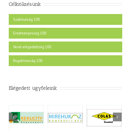
Célkitűzésünk
Szakmaiság
100
Eredményesség
100
Vevői elégedettség
100
Rugalmasság
100
Elégedett ügyfeleink