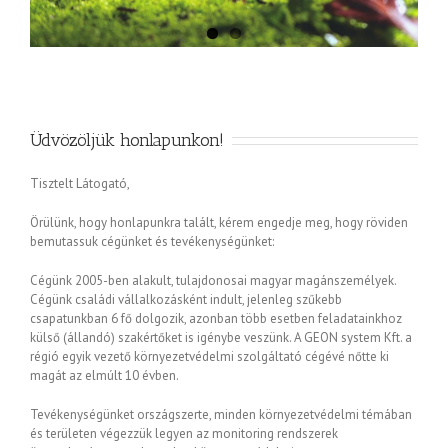
Üdvözöljük honlapunkon!
Tisztelt Látogató,
Örülünk, hogy honlapunkra talált, kérem engedje meg, hogy röviden
bemutassuk cégünket és tevékenységünket:
Cégünk 2005-ben alakult, tulajdonosai magyar magánszemélyek.
Cégünk családi vállalkozásként indult, jelenleg szűkebb
csapatunkban 6 fő dolgozik, azonban több esetben feladatainkhoz
külső (állandó) szakértőket is igénybe veszünk. A GEON system Kft. a
régió egyik vezető környezetvédelmi szolgáltató cégévé nőtte ki
magát az elmúlt 10 évben.
Tevékenységünket országszerte, minden környezetvédelmi témában
és területen végezzük legyen az monitoring rendszerek