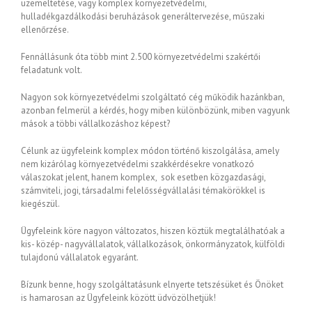
üzemeltetése, vagy komplex környezetvédelmi,
hulladékgazdálkodási beruházások generáltervezése, műszaki
ellenőrzése.
Fennállásunk óta több mint 2.500 környezetvédelmi szakértői
feladatunk volt.
Nagyon sok környezetvédelmi szolgáltató cég működik hazánkban,
azonban felmerül a kérdés, hogy miben különbözünk, miben vagyunk
mások a többi vállalkozáshoz képest?
Célunk az ügyfeleink komplex módon történő kiszolgálása, amely
nem kizárólag környezetvédelmi szakkérdésekre vonatkozó
válaszokat jelent, hanem komplex, sok esetben közgazdasági,
számviteli, jogi, társadalmi felelősségvállalási témakörökkel is
kiegészül.
Ügyfeleink köre nagyon változatos, hiszen köztük megtalálhatóak a
kis- közép- nagyvállalatok, vállalkozások, önkormányzatok, külföldi
tulajdonú vállalatok egyaránt.
Bízunk benne, hogy szolgáltatásunk elnyerte tetszésüket és Önöket
is hamarosan az Ügyfeleink között üdvözölhetjük!