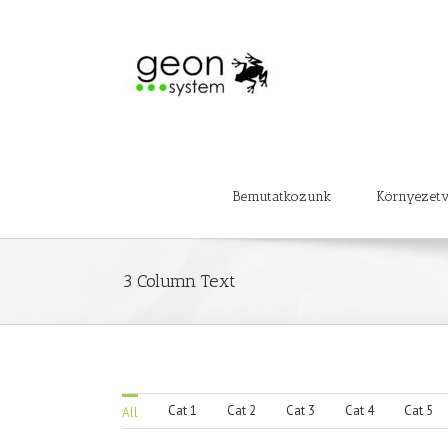
Bemutatkozunk
Környezet
3 Column Text
Cat 1
Cat 2
Cat 3
Cat 4
Cat 5
All