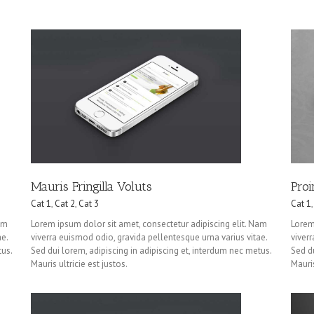
Proin Sodales Quam
Cat 1
Cat 3
Cat 4
Mauris Fringilla Voluts
Pro
Cat 1
,
Cat 2
,
Cat 3
Cat 1
am
Lorem ipsum dolor sit amet, consectetur adipiscing elit. Nam
Lorem
e.
viverra euismod odio, gravida pellentesque urna varius vitae.
viver
tus.
Sed dui lorem, adipiscing in adipiscing et, interdum nec metus.
Sed du
Mauris ultricie est justos.
Mauris