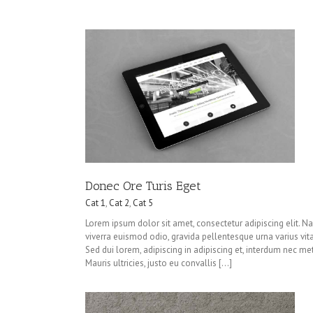
s Eget
Mauris Fringilla Voluts
at 5
Cat 1
Cat 2
Cat 3
Donec Ore Turis Eget
Cat 1
,
Cat 2
,
Cat 5
Lorem ipsum dolor sit amet, consectetur adipiscing elit. N
viverra euismod odio, gravida pellentesque urna varius vita
Sed dui lorem, adipiscing in adipiscing et, interdum nec me
Mauris ultricies, justo eu convallis [...]