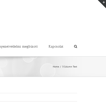
nyezetvédelmi megbízott
Kapcsolat
Home
/
3 Column Text