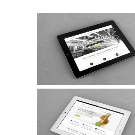
Mauris Fringilla Voluts
Cat 1
Cat 2
Cat 3
Nam Viverra Euismod