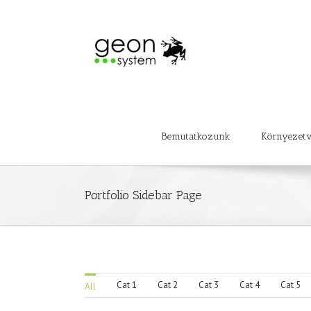
Bemutatkozunk
Környezet
Portfolio Sidebar Page
Cat 1
Cat 2
Cat 3
Cat 4
Cat 5
All