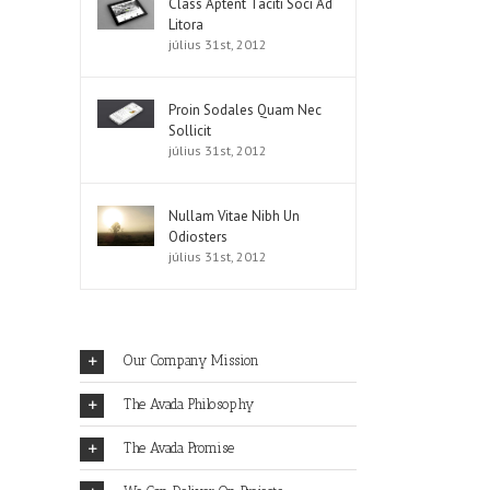
Class Aptent Taciti Soci Ad
Litora
július 31st, 2012
Proin Sodales Quam Nec
Sollicit
július 31st, 2012
Nullam Vitae Nibh Un
Odiosters
július 31st, 2012
Our Company Mission
The Avada Philosophy
The Avada Promise