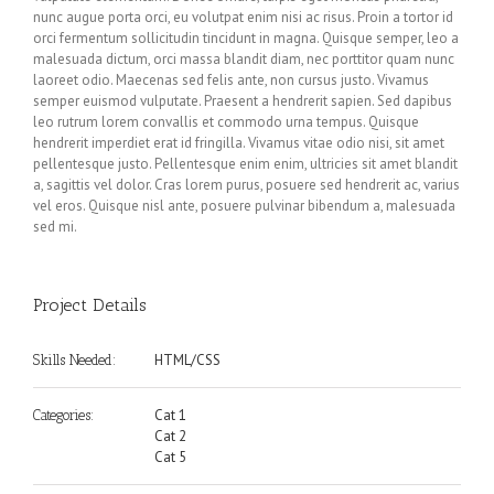
nunc augue porta orci, eu volutpat enim nisi ac risus. Proin a tortor id
orci fermentum sollicitudin tincidunt in magna. Quisque semper, leo a
malesuada dictum, orci massa blandit diam, nec porttitor quam nunc
laoreet odio. Maecenas sed felis ante, non cursus justo. Vivamus
semper euismod vulputate. Praesent a hendrerit sapien. Sed dapibus
leo rutrum lorem convallis et commodo urna tempus. Quisque
hendrerit imperdiet erat id fringilla. Vivamus vitae odio nisi, sit amet
pellentesque justo. Pellentesque enim enim, ultricies sit amet blandit
a, sagittis vel dolor. Cras lorem purus, posuere sed hendrerit ac, varius
vel eros. Quisque nisl ante, posuere pulvinar bibendum a, malesuada
sed mi.
Project Details
HTML/CSS
Skills Needed:
Cat 1
Categories:
Cat 2
Cat 5