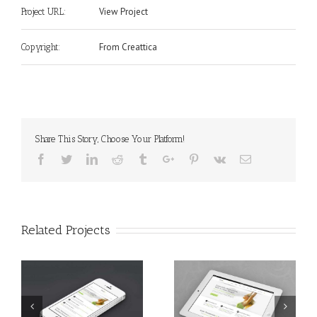
View Project
Project URL:
From Creattica
Copyright:
Share This Story, Choose Your Platform!
Facebook
Twitter
Linkedin
Reddit
Tumblr
Google+
Pinterest
Vk
Email
Related Projects