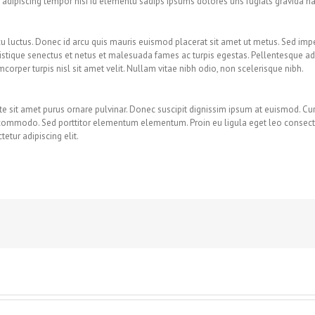
 adipiscing tempor nisi id elementu sadips ipsums dolores uns fugiats gravida na
u luctus. Donec id arcu quis mauris euismod placerat sit amet ut metus. Sed imp
istique senectus et netus et malesuada fames ac turpis egestas. Pellentesque adi
corper turpis nisl sit amet velit. Nullam vitae nibh odio, non scelerisque nibh.
e sit amet purus ornare pulvinar. Donec suscipit dignissim ipsum at euismod. Cur
commodo. Sed porttitor elementum elementum. Proin eu ligula eget leo consect
etur adipiscing elit.