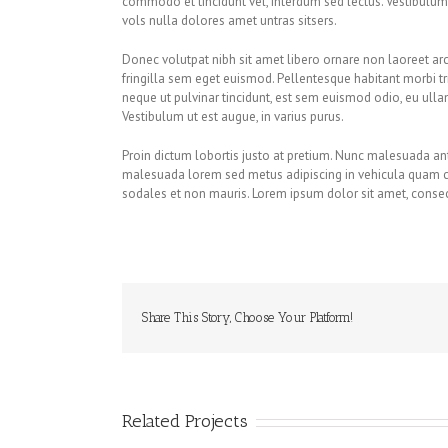
commodo et tincidunt vel, interdum sed lectus. Vestibulum
vols nulla dolores amet untras sitsers.
Donec volutpat nibh sit amet libero ornare non laoreet arc
fringilla sem eget euismod. Pellentesque habitant morbi tr
neque ut pulvinar tincidunt, est sem euismod odio, eu ullam
Vestibulum ut est augue, in varius purus.
Proin dictum lobortis justo at pretium. Nunc malesuada ant
malesuada lorem sed metus adipiscing in vehicula quam 
sodales et non mauris. Lorem ipsum dolor sit amet, consect
Share This Story, Choose Your Platform!
Related Projects