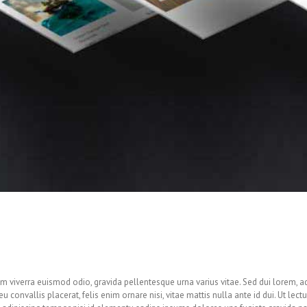
am viverra euismod odio, gravida pellentesque urna varius vitae. Sed dui lorem, a
eu convallis placerat, felis enim ornare nisi, vitae mattis nulla ante id dui. Ut lect