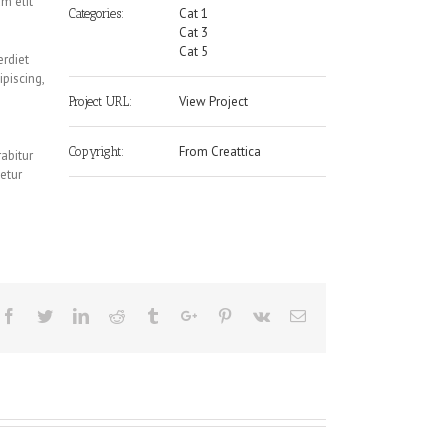
m elit
Cat 1
Categories:
Cat 3
Cat 5
erdiet
piscing,
View Project
Project URL:
From Creattica
Copyright:
abitur
etur
Facebook
Twitter
Linkedin
Reddit
Tumblr
Google+
Pinterest
Vk
Email