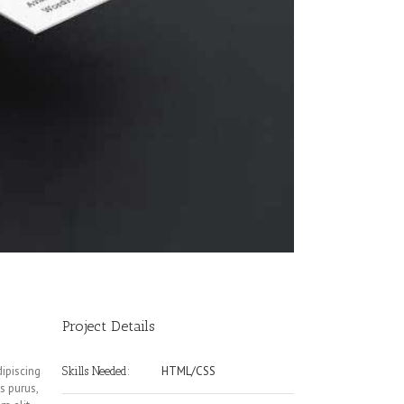
Project Details
dipiscing
HTML/CSS
Skills Needed:
us purus,