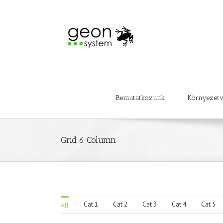
Bemutatkozunk
Környezet
Grid 6 Column
Cat 1
Cat 2
Cat 3
Cat 4
Cat 5
All