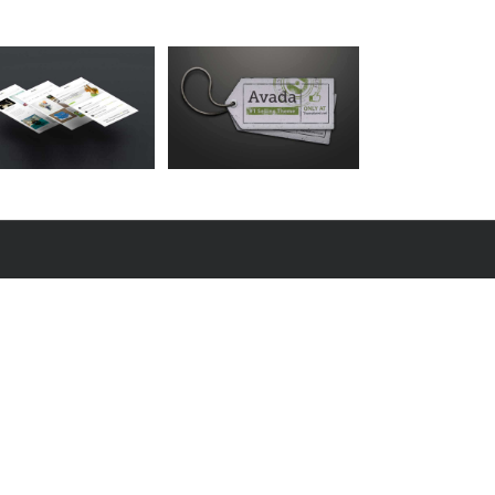
Suspende Phara Urna
Cat 2
Cat 3
Cat 4