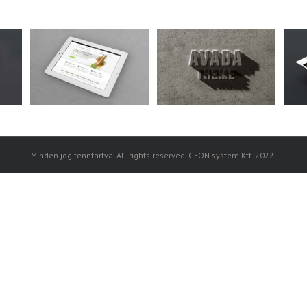
am
Nam Viverra Euismod
Curabitur Malada Lorem
 4
Cat 1
Cat 2
Cat 1
Cat 3
Cat 5
Minden jog fenntartva. All rights reserved. GEON system Kft. 2022.