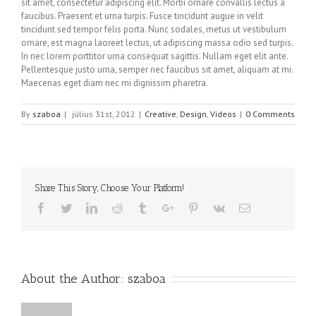
sit amet, consectetur adipiscing elit. Morbi ornare convallis lectus a
faucibus. Praesent et urna turpis. Fusce tincidunt augue in velit
tincidunt sed tempor felis porta. Nunc sodales, metus ut vestibulum
ornare, est magna laoreet lectus, ut adipiscing massa odio sed turpis.
In nec lorem porttitor urna consequat sagittis. Nullam eget elit ante.
Pellentesque justo urna, semper nec faucibus sit amet, aliquam at mi.
Maecenas eget diam nec mi dignissim pharetra.
By
szaboa
|
július 31st, 2012
|
Creative
,
Design
,
Videos
|
0 Comments
Share This Story, Choose Your Platform!
Facebook
Twitter
Linkedin
Reddit
Tumblr
Google+
Pinterest
Vk
Email
About the Author:
szaboa