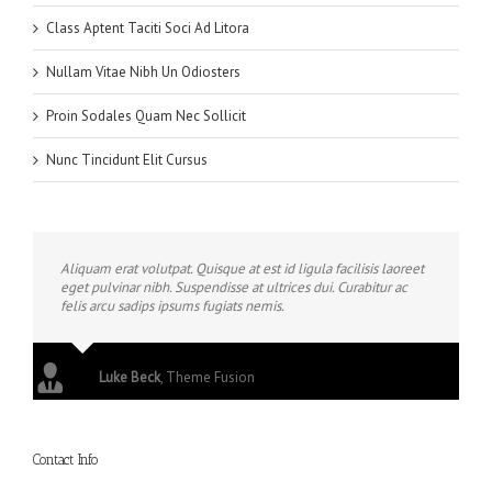
Class Aptent Taciti Soci Ad Litora
Nullam Vitae Nibh Un Odiosters
Proin Sodales Quam Nec Sollicit
Nunc Tincidunt Elit Cursus
Aliquam erat volutpat. Quisque at est id ligula facilisis laoreet
eget pulvinar nibh. Suspendisse at ultrices dui. Curabitur ac
felis arcu sadips ipsums fugiats nemis.
Luke Beck
,
Theme Fusion
Contact Info