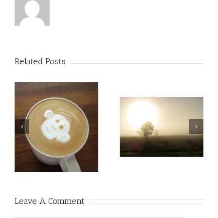
Related Posts
Nullam Vitae Nibh Un
ms
Proin Sodales Quam Nec
Odiosters
Sollicit
Leave A Comment