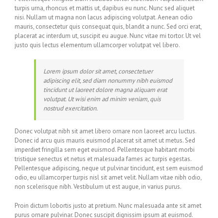
turpis urna, rhoncus et mattis ut, dapibus eu nunc. Nunc sed aliquet
nisi. Nullam ut magna non lacus adipiscing volutpat. Aenean odio
mauris, consectetur quis consequat quis, blandit a nunc. Sed orci erat,
placerat ac interdum ut, suscipit eu augue. Nunc vitae mi tortor. Ut vel
justo quis lectus elementum ullamcorper volutpat vel libero.
Lorem ipsum dolor sit amet, consectetuer
adipiscing elit, sed diam nonummy nibh euismod
tincidunt ut laoreet dolore magna aliquam erat
volutpat. Ut wisi enim ad minim veniam, quis
nostrud exercitation.
Donec volutpat nibh sit amet libero ornare non laoreet arcu luctus.
Donec id arcu quis mauris euismod placerat sit amet ut metus. Sed
imperdiet fringilla sem eget euismod. Pellentesque habitant morbi
tristique senectus et netus et malesuada fames ac turpis egestas.
Pellentesque adipiscing, neque ut pulvinar tincidunt, est sem euismod
odio, eu ullamcorper turpis nisl sit amet velit. Nullam vitae nibh odio,
non scelerisque nibh. Vestibulum ut est augue, in varius purus.
Proin dictum lobortis justo at pretium. Nunc malesuada ante sit amet
purus ornare pulvinar. Donec suscipit dignissim ipsum at euismod.