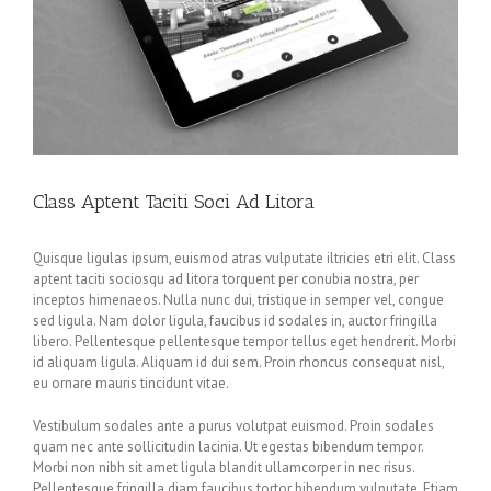
Class Aptent Taciti Soci Ad Litora
Quisque ligulas ipsum, euismod atras vulputate iltricies etri elit. Class
aptent taciti sociosqu ad litora torquent per conubia nostra, per
inceptos himenaeos. Nulla nunc dui, tristique in semper vel, congue
sed ligula. Nam dolor ligula, faucibus id sodales in, auctor fringilla
libero. Pellentesque pellentesque tempor tellus eget hendrerit. Morbi
id aliquam ligula. Aliquam id dui sem. Proin rhoncus consequat nisl,
eu ornare mauris tincidunt vitae.
Vestibulum sodales ante a purus volutpat euismod. Proin sodales
quam nec ante sollicitudin lacinia. Ut egestas bibendum tempor.
Morbi non nibh sit amet ligula blandit ullamcorper in nec risus.
Pellentesque fringilla diam faucibus tortor bibendum vulputate. Etiam