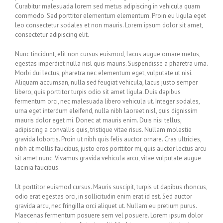
Curabitur malesuada lorem sed metus adipiscing in vehicula quam
commodo. Sed porttitor elementum elementum. Proin eu ligula eget
leo consectetur sodales et non mauris. Lorem ipsum dolor sit amet,
consectetur adipiscing elit.
Nunc tincidunt, elit non cursus euismod, lacus augue ornare metus,
egestas imperdiet nulla nisl quis mauris. Suspendisse a pharetra urna.
Morbi dui lectus, pharetra nec elementum eget, vulputate ut nisi.
Aliquam accumsan, nulla sed feugiat vehicula, lacus justo semper
libero, quis porttitor turpis odio sit amet ligula. Duis dapibus
fermentum orci, nec malesuada libero vehicula ut. Integer sodales,
urna eget interdum eleifend, nulla nibh laoreet nisl, quis dignissim
mauris dolor eget mi. Donec at mauris enim. Duis nisi tellus,
adipiscing a convallis quis, tristique vitae risus. Nullam molestie
gravida lobortis. Proin ut nibh quis felis auctor ornare. Cras ultricies,
nibh at mollis faucibus, justo eros porttitor mi, quis auctor lectus arcu
sit amet nunc. Vivamus gravida vehicula arcu, vitae vulputate augue
lacinia faucibus.
Ut porttitor euismod cursus. Mauris suscipit, turpis ut dapibus rhoncus,
odio erat egestas orci, in sollicitudin enim erat id est. Sed auctor
gravida arcu, nec fringilla orci aliquet ut. Nullam eu pretium purus.
Maecenas fermentum posuere sem vel posuere. Lorem ipsum dolor