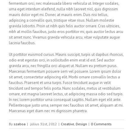
fermentum orci, nec malesuada libero vehicula ut. Integer sodales,
urna eget interdum eleifend, nulla nibh laoreet nisl, quis dignissim
mauris dolor eget mi. Donec at mauris enim. Duis nisi tellus,
adipiscing a convallis quis, tristique vitae risus. Nullam molestie
gravida lobortis. Proin ut nibh quis felis auctor ornare. Cras ultricies,
nibh at mollis faucibus, justo eros porttitor mi, quis auctor lectus arcu
sit amet nunc. Vivamus gravida vehicula arcu, vitae vulputate augue
lacinia faucibus.
Ut porttitor euismod cursus. Mauris suscipit, turpis ut dapibus rhoncus,
odio erat egestas orci, in sollicitudin enim erat id est. Sed auctor
gravida arcu, nec fringilla orci aliquet ut. Nullam eu pretium purus.
Maecenas fermentum posuere sem vel posuere. Lorem ipsum dolor
sit amet, consectetur adipiscing elit. Morbi ornare convallis lectus a
faucibus. Praesent et urna turpis. Fusce tincidunt augue in velit
tincidunt sed tempor felis porta. Nunc sodales, metus ut vestibulum
ornare, est magna laoreet lectus, ut adipiscing massa odio sed turpis.
In nec lorem porttitor urna consequat sagittis. Nullam eget elit ante.
Pellentesque justo urna, semper nec faucibus sit amet, aliquam at mi.
Maecenas eget diam nec mi dignissim pharetra.
By
szaboa
|
július 31st, 2012
|
Creative
,
Design
|
0 Comments