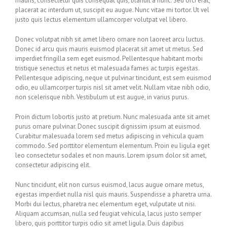
mauris, consectetur quis consequat quis, blandit a nunc. Sed orci erat,
placerat ac interdum ut, suscipit eu augue. Nunc vitae mi tortor. Ut vel
justo quis lectus elementum ullamcorper volutpat vel libero.
Donec volutpat nibh sit amet libero ornare non laoreet arcu luctus.
Donec id arcu quis mauris euismod placerat sit amet ut metus. Sed
imperdiet fringilla sem eget euismod. Pellentesque habitant morbi
tristique senectus et netus et malesuada fames ac turpis egestas.
Pellentesque adipiscing, neque ut pulvinar tincidunt, est sem euismod
odio, eu ullamcorper turpis nisl sit amet velit. Nullam vitae nibh odio,
non scelerisque nibh. Vestibulum ut est augue, in varius purus.
Proin dictum lobortis justo at pretium. Nunc malesuada ante sit amet
purus ornare pulvinar. Donec suscipit dignissim ipsum at euismod.
Curabitur malesuada lorem sed metus adipiscing in vehicula quam
commodo. Sed porttitor elementum elementum. Proin eu ligula eget
leo consectetur sodales et non mauris. Lorem ipsum dolor sit amet,
consectetur adipiscing elit.
Nunc tincidunt, elit non cursus euismod, lacus augue ornare metus,
egestas imperdiet nulla nisl quis mauris. Suspendisse a pharetra urna.
Morbi dui lectus, pharetra nec elementum eget, vulputate ut nisi.
Aliquam accumsan, nulla sed feugiat vehicula, lacus justo semper
libero, quis porttitor turpis odio sit amet ligula. Duis dapibus