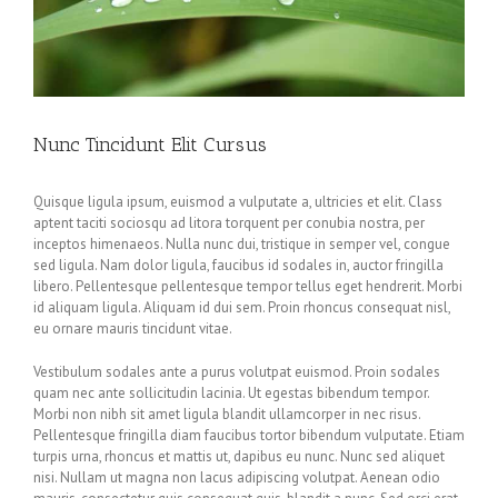
Nunc Tincidunt Elit Cursus
Quisque ligula ipsum, euismod a vulputate a, ultricies et elit. Class
aptent taciti sociosqu ad litora torquent per conubia nostra, per
inceptos himenaeos. Nulla nunc dui, tristique in semper vel, congue
sed ligula. Nam dolor ligula, faucibus id sodales in, auctor fringilla
libero. Pellentesque pellentesque tempor tellus eget hendrerit. Morbi
id aliquam ligula. Aliquam id dui sem. Proin rhoncus consequat nisl,
eu ornare mauris tincidunt vitae.
Vestibulum sodales ante a purus volutpat euismod. Proin sodales
quam nec ante sollicitudin lacinia. Ut egestas bibendum tempor.
Morbi non nibh sit amet ligula blandit ullamcorper in nec risus.
Pellentesque fringilla diam faucibus tortor bibendum vulputate. Etiam
turpis urna, rhoncus et mattis ut, dapibus eu nunc. Nunc sed aliquet
nisi. Nullam ut magna non lacus adipiscing volutpat. Aenean odio