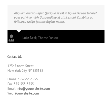
Aliquam erat volutpat. Quisque at est id ligula facilisis laoreet
eget pulvinar nibh. Suspendisse at ultrices dui. Curabitur ac
felis arcu sadips ipsums fugiats nemis.
Luke Beck
,
Theme Fusion
Contact Info
12345 north Street
New York City, NY 555555
Phone: 555-555-5555
Fax: 555-555-5555
Email:
info@yourwebsite.com
Web:
Yourwebsite.com