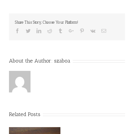
Share This Story, Choose Your Platform!
Facebook
Twitter
Linkedin
Reddit
Tumblr
Google+
Pinterest
Vk
Email
About the Author:
szaboa
Related Posts